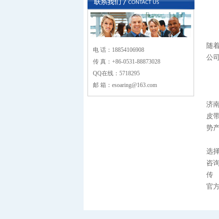
随
电 话：18854106908
公
传 真：+86-0531-88873028
QQ在线：5718295
邮 箱：esoaring@163.com
济
皮
势
选
咨询
传 
官