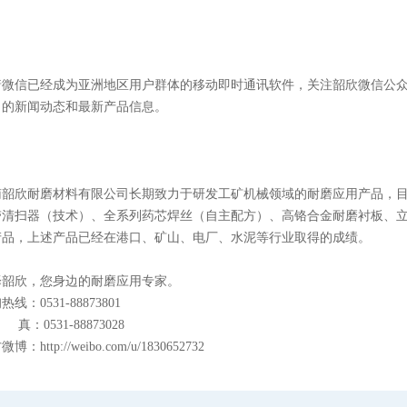
着微信已经成为亚洲地区用户群体的移动即时通讯软件，关注韶欣微信公
司的新闻动态和最新产品信息。
南韶欣耐磨材料有限公司长期致力于研发工矿机械领域的耐磨应用产品，
带清扫器（技术）、全系列药芯焊丝（自主配方）、高铬合金耐磨衬板、
产品，上述产品已经在港口、矿山、电厂、水泥等行业取得的成绩。
择韶欣，您身边的耐磨应用专家。
热线：0531-88873801
真：0531-88873028
方微博：
http://weibo.com/u/1830652732